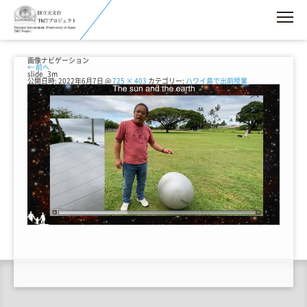
画像ナビゲーション
← 前へ
slide_3m
公開日時:
2022年6月7日
@
725 × 403
カテゴリー:
ハワイ島で出前授業