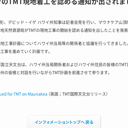
でのTMT現地着工を認める通知が出されま
(現地時)、デビッド・イゲ ハワイ州知事は記者会見を行い、マウナケア山
地天然資源局がTMTの現地工事の開始を認める通知を出したことを発
、現地工事計画についてハワイ州当局等の関係者と協議を行ってきました
の工事を進めていく計画です。
び国立天文台は、ハワイ州当局関係者およびハワイ州住民の皆様のTM
州の皆様と対話を行いながらTMT計画を前進させて参ります。
ssued for TMT on Maunakea
（英語；TMT国際天文台リリース）