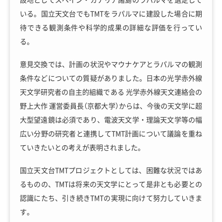
いる。国立天文台でもTMTをラパルマに建設した場合に期
待できる観測条件や科学的成果の詳細な評価を行ってい
る。
意見交換では、計画の状況やマウナケアとラパルマの観測
条件などについての質疑がありました。日本の光学赤外線
天文学研究者の自主的組織である 光学赤外線天文連絡会の
野上大作 運営委員長（京都大学）からは、今後の天文学に超
大型望遠鏡は必須であり、電波天文学・理論天文学等の幅
広い分野の研究者と連携してTMT計画について議論を重ね
ていきたいとの考えが表明されました。
国立天文台TMTプロジェクトとしては、困難な状況ではあ
るものの、TMTは将来の天文学にとって是非とも必要との
認識にたち、引き続きTMTの実現に向けて努力していきま
す。