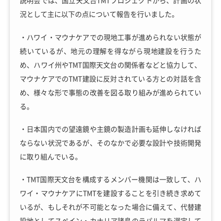
説明会では、国立天文台TMTプロジェクトから、計画の状
況として主に以下の点について報告を行いました。
・ハワイ・マウナケアでの現地工事が進められない状態が
続いているが、地元の理解を得ながら現地建設を行うた
め、ハワイ州やTMT国際天文台の関係者などと協力して、
マウナケアでのTMT建設に反対されている方との対話を含
め、様々な形で事態の改善を図る取り組みが進められてい
る。
・日本国内での望遠鏡や主鏡の製造計画も延伸しなければ
ならない状況であるが、そのなかで必要な設計や技術開発
に取り組んでいる。
・TMT国際天文台を構成するメンバー機関は一致して、ハ
ワイ・マウナケアにTMTを建設することを引き続き求めて
いるが、もしそれが不可能となった場合に備えて、代替建
設地としてスペイン・カナリア諸島のラパルマを選定して