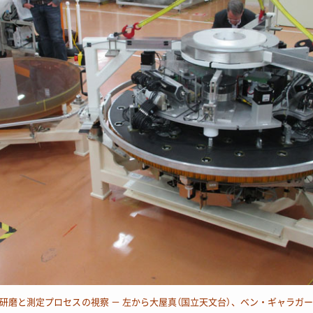
研磨と測定プロセスの視察 － 左から大屋真（国立天文台）、ベン・ギャラガ