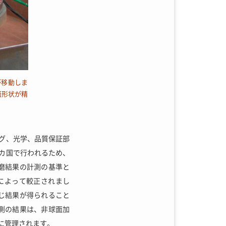
が移動しま
面形状が精
ング、光学、品質保証部
カ国で行われるため、
磨結果の計測の基準と
によって較正されまし
じ結果が得られること
測の結果は、非球面加
に管理されます。