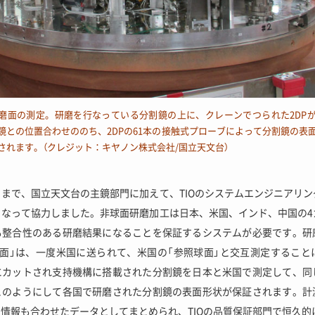
磨面の測定。研磨を行なっている分割鏡の上に、クレーンでつられた2DP
鏡との位置合わせののち、2DPの61本の接触式プローブによって分割鏡の表
されます。（クレジット：キヤノン株式会社/国立天文台）
まで、国立天文台の主鏡部門に加えて、TIOのシステムエンジニアリ
となって協力しました。非球面研磨加工は日本、米国、インド、中国の4
も整合性のある研磨結果になることを保証するシステムが必要です。研
球面」は、一度米国に送られて、米国の「参照球面」と交互測定すること
にカットされ支持機構に搭載された分割鏡を日本と米国で測定して、同
このようにして各国で研磨された分割鏡の表面形状が保証されます。計
情報も合わせたデータとしてまとめられ、TIOの品質保証部門で恒久的