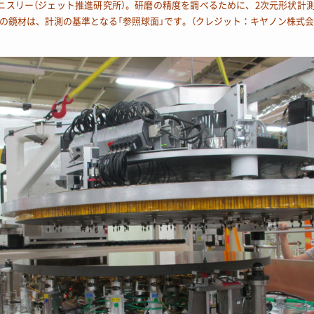
・ニスリー（ジェット推進研究所）。研磨の精度を調べるために、2次元形状計測
の鏡材は、計測の基準となる「参照球面」です。（クレジット：キヤノン株式会