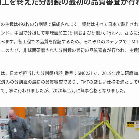
加工を終えた分割鏡の最初の品質審査が行
トルの主鏡は492枚の分割鏡で構成されます。鏡材はすべて日本で製作さ
インド、中国で分担して非球面加工（研削および研磨）が行われ、さらに
みます。各工程での品質を保証するため、それぞれのステップでＴＭＴ国
。このたび、非球面研磨された分割鏡の最初の品質審査が行われ、主鏡
は、日本が担当した分割鏡（識別番号：SN023）で、2019年度に研磨
工済みの分割鏡の最初の品質審査であり、TMTの厳しい仕様を満たして
て丁寧に行われましたが、2020年12月に無事合格となりました。