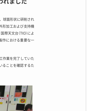
われました
れ、球面形状に研削され
外形加工および支持機
際天文台（TIO）によ
製作における重要な一
加工作業を完了していた
いることを確認するた