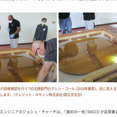
の目視確認を行うTIO主鏡部門のグレン・コール (2019年撮影)。目に見え
します。（クレジット：キヤノン株式会社/国立天文台）
ムエンジニアのジョシュ・チャーチは、「最初の一枚（SN023）が品質