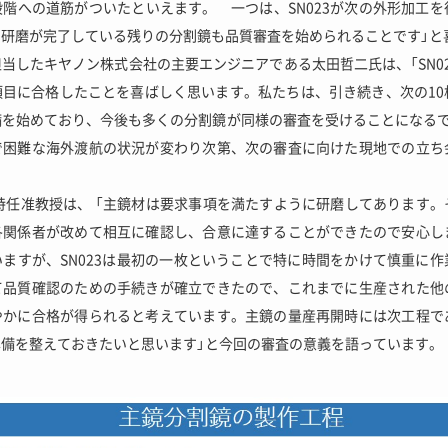
階への道筋がついたといえます。 一つは、SN023が次の外形加工
研磨が完了している残りの分割鏡も品質審査を始められることです」と
当したキヤノン株式会社の主要エンジニアである太田哲二氏は、「SN02
項目に合格したことを喜ばしく思います。私たちは、引き続き、次の10
備を始めており、今後も多くの分割鏡が同様の審査を受けることになるで
で困難な海外渡航の状況が変わり次第、次の審査に向けた現地での立ち
。
特任准教授は、 「主鏡材は要求事項を満たすように研磨してあります
各関係者が改めて相互に確認し、合意に達することができたので安心し
ますが、SN023は最初の一枚ということで特に時間をかけて慎重に
て品質確認のための手続きが確立できたので、これまでに生産された他
やかに合格が得られると考えています。主鏡の量産再開時には次工程で
備を整えておきたいと思います」と今回の審査の意義を語っています。