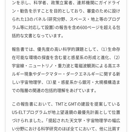
ンを示し、科学者、政策立案者、連邦機関にガイドライ
ン・勧告を示すことを目的としており、審査のために設け
られた13のパネル（研究分野、スペース・地上等のプログ
ラム等に対応して設置）の報告を含め600ページを超える包
括的な文書となっています。
報告書では、優先度の高い科学的課題として、（1）生命存
在可能な環境の探査を含む星と惑星系の形成と進化、（2）
宇宙線・ニュートリノ・重力波と電磁波観測による高エネ
ルギー現象やダークマター・ダークエネルギーに関する新
しい宇宙物理学、（3）星・惑星系から銀河・大規模構造ま
での階層の関連の包括的理解をあげています。
この報告書において、TMTとGMTの建設を提案している
US-ELTプログラムが地上望遠鏡の最優先計画として位置
づけられました。「提起された天文学・宇宙物理学の幅広
い分野における科学研究のほぼ全てにおいて、他に比肩す