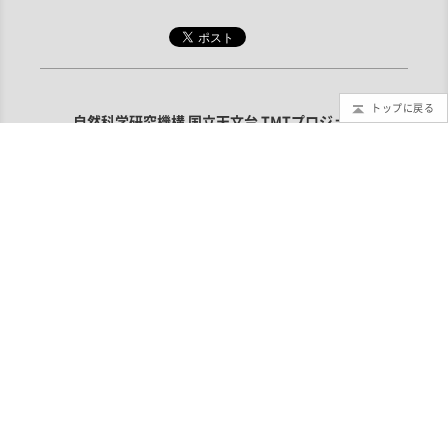
トップに戻る
自然科学研究機構 国立天文台 TMTプロジェクト
〒181-8588 東京都三鷹市大沢2-21-1
TEL：0422-34-3524（TMTプロジェクト・代表）
お問い合わせ
利用規定
取材申し込み
この計画は
文部科学省 大規模学術フロンティア促進事業
の支援を受
けています
©1994 - National Astronomical Observatory of Japan.