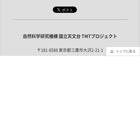
自然科学研究機構 国立天文台 TMTプロジェクト
〒181-8588 東京都三鷹市大沢2-21-1
トップに戻る
TEL：0422-34-3524（TMTプロジェクト・代表）
お問い合わせ
利用規定
取材申し込み
この計画は
文部科学省 大規模学術フロンティア促進事業
の支援を受
けています
©1994 - National Astronomical Observatory of Japan.