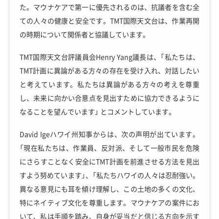
た。マウナケアで第一に優先されるのは、抗議者を含む全
ての人々の健康と安全です。TMT国際天文台は、作業再開
の時期について関係者と協議しています。
TMT国際天文台評議員会Henry Yang議長は、「私たちは、
TMT計画に異論がある方々の存在を受け入れ、対話したい
と考えています。私たちは異論がある方々の考えを尊重
し、未来に向かい合意点を見出すために協力できるように
なることを望んでいます」 とコメントしています。
David Igeハワイ州知事からは、次の声明が出ています。
「現在私たちは、作業員、反対派、そして一般市民を危険
にさらすことなく安全にTMT計画を前進させる方法を見出
すよう努めています」、「私たちハワイの人々は忍耐強い。
異なる意見にも耳を傾け理解し、この土地の多くの文化、
特にネイティブ文化を尊重します。マウナケアの案件にお
いて、私は手順を踏み、自身が妥当だと信じる方向を示す