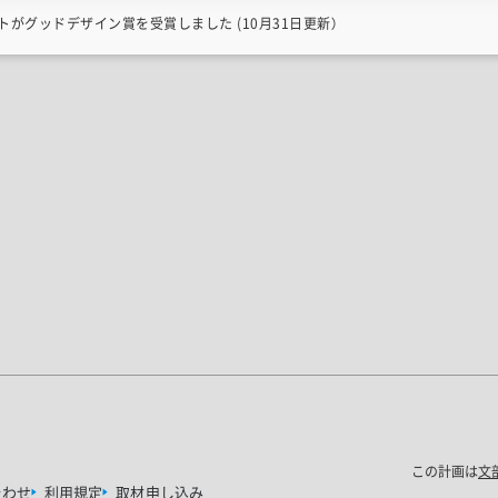
がグッドデザイン賞を受賞しました (10月31日更新）
この計画は
文
合わせ
利用規定
取材申し込み