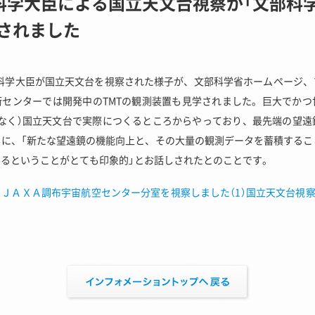
科学大臣による国立天文台視察が「文部科
されました
部科学大臣が国立天文台を視察された様子が、文部科学省ホームページ、
術センターでは開発中のTMTの観測装置も見学されました。巨大でかつ
となく）国立天文台で実際につくるところからやっており、最先端の望遠
もに、「新たな望遠鏡の機能向上と、その大量の観測データを蓄積するこ
るということがとても印象的」とお話しされたとのことです。
ＪＡＸＡ調布宇宙航空センター分室を視察しました（1）国立天文台視