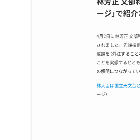
林芳正 文部
ージ」で紹介
4月2日に林芳正 文
されました。先端技
遠鏡を（外注するこ
ことを実感するとと
の解明につながってい
林大臣は国立天文台と
ージ）