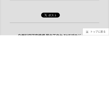
トップに戻る
自然科学研究機構 国立天文台 TMTプロジェクト
〒181-8588 東京都三鷹市大沢2-21-1
TEL：0422-34-3524（TMTプロジェクト・代表）
お問い合わせ
利用規定
取材申し込み
この計画は
文部科学省 大規模学術フロンティア促進事業
の支援を受
けています
©1994 - National Astronomical Observatory of Japan.