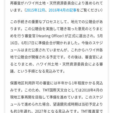
再審査がハワイ州土地・天然資源委員会により進められて
います。（
2015年12月
、
2016年4月の記事
をご覧ください）
この手続きの重要なプロセスとして、地元での公聴会があ
ります。この公聴会を実施して聴き取った意見のとりまと
めを行う審査官（Hearing Officer）が正式に選出され、5月
16日、6月17日に準備会合が開かれました。今後のスケジ
ュールはまだ公表されていませんが、これからハワイ州各
地で公聴会が開催される予定です。その後は、審査官によ
るとりまとめ、ハワイ州土地・天然資源委員会による審
議、という手順となる見込みです。
保護地区利用許可の審査には半年から1年程度かかる見込
みです。このため、TMT国際天文台としては2018年4月の
現地工事再開を目指して準備を進めています。このスケジ
ュールで進められた場合、望遠鏡完成時期は当初予定より
も約3年遅れ、2027年となる見込みです。TMT推進室で