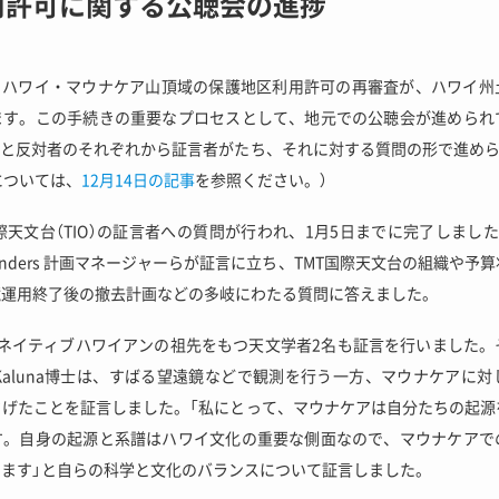
用許可に関する公聴会の進捗
あるハワイ・マウナケア山頂域の保護地区利用許可の再審査が、ハワイ州
ます。この手続きの重要なプロセスとして、地元での公聴会が進められ
者と反対者のそれぞれから証言者がたち、それに対する質問の形で進めら
については、
12月14日
の記事
を参照ください。）
際天文台（TIO）の証言者への質問が行われ、
1月5日
までに完了しました。T
 Sanders 計画マネージャーらが証言に立ち、TMT国際天文台の組織や
鏡運用終了後の撤去計画などの多岐にわたる質問に答えました。
、ネイティブハワイアンの祖先をもつ天文学者2名も証言を行いました
er Kaluna博士は、すばる望遠鏡などで観測を行う一方、マウナケア
さげたことを証言しました。「私にとって、マウナケアは自分たちの起源
す。自身の起源と系譜はハワイ文化の重要な側面なので、マウナケアで
ます」と自らの科学と文化のバランスについて証言しました。