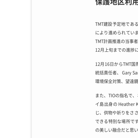
保護地区利
TMT建設予定地で
により進められてい
TMT計画推進の当事
12月
上旬までの進捗
12月16日
からTMT国
統括責任者、 Gary
環境保全対策、望遠
また、TIOの指名で
イ島出身の Heath
じ、供物や祈りをさ
できる特別な場所で
の美しい融合だと思い