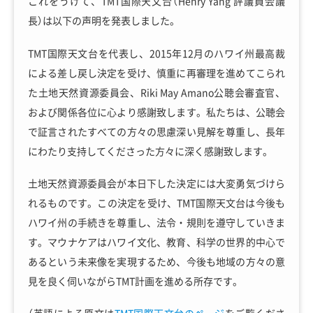
これをうけて、TMT国際天文台（Henry Yang 評議員会議
長）は以下の声明を発表しました。
TMT国際天文台を代表し、2015年12月のハワイ州最高裁
による差し戻し決定を受け、慎重に再審理を進めてこられ
た土地天然資源委員会、Riki May Amano公聴会審査官、
および関係各位に心より感謝致します。私たちは、公聴会
で証言されたすべての方々の思慮深い見解を尊重し、長年
にわたり支持してくださった方々に深く感謝致します。
土地天然資源委員会が本日下した決定には大変勇気づけら
れるものです。この決定を受け、TMT国際天文台は今後も
ハワイ州の手続きを尊重し、法令・規則を遵守していきま
す。マウナケアはハワイ文化、教育、科学の世界的中心で
あるという未来像を実現するため、今後も地域の方々の意
見を良く伺いながらTMT計画を進める所存です。
（英語による原文は
TMT国際天文台のページ
をご覧くださ