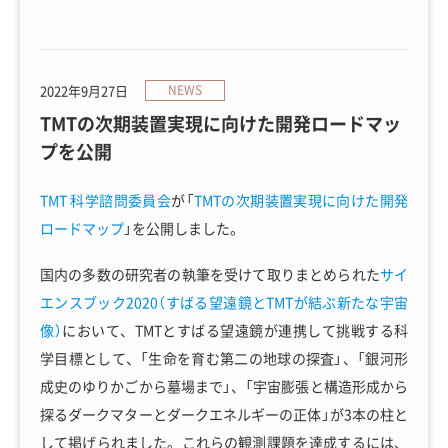
2022年9月27日
NEWS
TMTの次期装置実現に向けた開発ロードマッ
プを公開
TMT 科学諮問委員会
が「
TMTの次期装置実現に向けた開発
ロードマップ
」を公開しました。
国内の多数の研究者の執筆を受けて取りまとめられた
サイ
エンスブック2020（すばる望遠鏡とTMTが結ぶ新たな宇宙
像）
において、TMTとすばる望遠鏡が連携して挑戦する科
学目標として、「生命を育む第二の地球の探査」、「銀河形
成史のゆりかごから墓場まで」、「宇宙膨張と構造形成から
探るダークマターとダークエネルギーの正体」が3本の柱と
して掲げられました。これらの観測課題を達成するには、