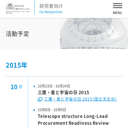
研究者向け
For Researchers
お知らせ
2026
2025
2024
2023
2022
2021
2020
2019
2018
2017
2016
活動予定
活動予定
2026
2025
2024
2023
2022
2021
2015年
2020
2019
2018
2017
2016
TMT News Letter
10
10月23日 - 10月24日
月
三鷹・星と宇宙の日 2015
2026
2025
2024
2023
2022
2021
三鷹・星と宇宙の日 2015（国立天文台）
2020
2019
2018
2017
2016
10月8日 - 10月9日
Telescope structure Long-Lead
TMT科学諮問委員会
Procurement Readiness Review