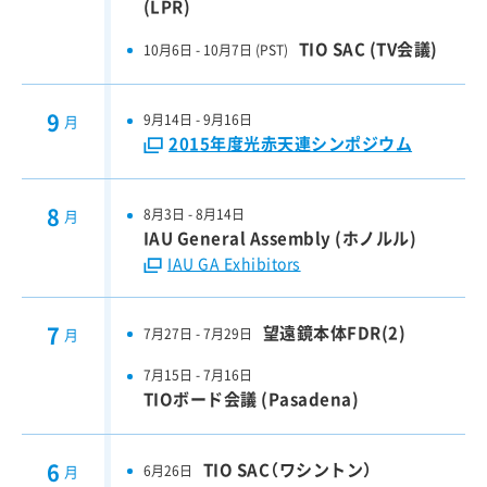
議事録
(LPR)
TIO SAC (TV会議)
10月6日 - 10月7日 (PST)
研究支援情報
戦略基礎開発研究経費報告書
9
9月14日 - 9月16日
月
過去の採択研究集会
2015年度光赤天連シンポジウム
サイエンス検討
8
8月3日 - 8月14日
月
IAU General Assembly (ホノルル)
TMTウェビナー2025
IAU GA Exhibitors
すばる+TMT サイエンスブック2020
7
望遠鏡本体FDR(2)
7月27日 - 7月29日
月
観測装置検討
次期装置実現に向けた開発ロードマップ 2022
7月15日 - 7月16日
TIOボード会議 (Pasadena)
解説記事
6
TIO SAC（ワシントン）
6月26日
月