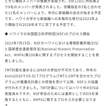
どから構成メンバーの推薦が実施され、9月12日に州知事よ
り8名のメンバーが発表されました。役職指定の3名と合わせ
た11名のメンバーにより、年内に新組織の会合が始まる予定
です。ハワイ大学から新組織への本格的な移行は2023年よ
り開始され2028年までに完了する予定です。
◆ ハワイでの米国国立科学財団(NSF)のプロセス開始
2022年7月19日、NSFがハワイにおける環境影響評価(EIS)
と国家歴史遺産保存法(National Historic Preservation
Act、NHPA)第106条に関するプロセスを開始することを発
表しました。
TMT計画を進めるにはNSFの参加が不可欠であり、昨年の
Astro2020でUS-ELTプログラム(TMTとGMTを合わせたプロ
グラム)が最優先計画との評価を受けて以降、NSFとの協議
が行われてきました。TMT計画についてはハワイ州のEISは
実施済みですが、NSF参加のためには連邦としてのEISを実
施するとともに、NHPAに関するプロセスが必要となりま
す。