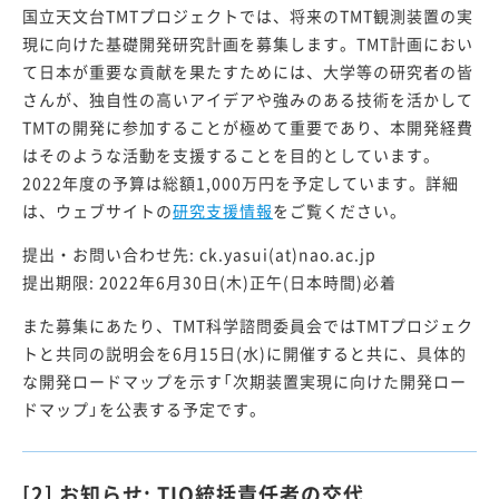
国立天文台TMTプロジェクトでは、将来のTMT観測装置の実
現に向けた基礎開発研究計画を募集します。TMT計画におい
て日本が重要な貢献を果たすためには、大学等の研究者の皆
さんが、独自性の高いアイデアや強みのある技術を活かして
TMTの開発に参加することが極めて重要であり、本開発経費
はそのような活動を支援することを目的としています。
2022年度の予算は総額1,000万円を予定しています。詳細
は、ウェブサイトの
研究支援情報
をご覧ください。
提出・お問い合わせ先: ck.yasui(at)nao.ac.jp
提出期限: 2022年6月30日(木)正午(日本時間)必着
また募集にあたり、TMT科学諮問委員会ではTMTプロジェク
トと共同の説明会を6月15日(水)に開催すると共に、具体的
な開発ロードマップを示す「次期装置実現に向けた開発ロー
ドマップ」を公表する予定です。
[2] お知らせ: TIO統括責任者の交代