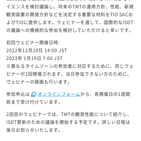
イエンスを検討議論し、将来のTMTの運用方針、性能、新規
TMTについて講演される方へ
観測装置の開発方針などを決定する重要な材料をTIO SACお
よびTIOに提供します。ウェビナーを通して、国際的なISDT
の議論への積極的な参加を検討していただけると幸いです。
一般向け
初回ウェビナー開催日時:
2022年12月20日 14:00 JST
2023年 1月19日 7:00 JST
※異なるタイムゾーンの参加者に対応するために、同じウェ
ビナーが2回開催されます。当日参加できない方のために、
ウェビナーの録画も行います。
参加申込は
オンラインフォーム
から、各開催日の1週間
前まで受け付けています。
2回目のウェビナーでは、TMTの観測性能について紹介し、
ISDT更新のための議論を開始する予定です。詳しい日程は
後日お知らせいたします。