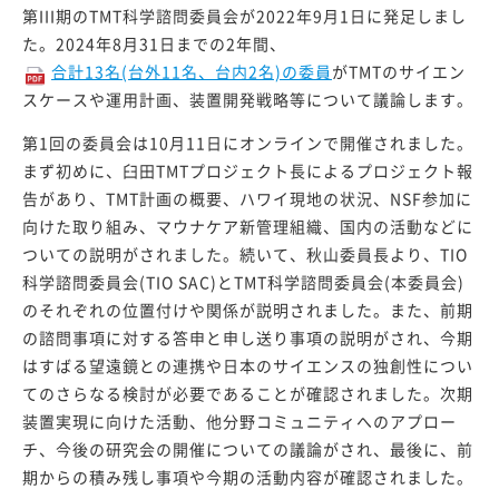
第III期のTMT科学諮問委員会が2022年9月1日に発足しまし
た。2024年8月31日までの2年間、
合計13名(台外11名、台内2名)の委員
がTMTのサイエン
スケースや運用計画、装置開発戦略等について議論します。
第1回の委員会は10月11日にオンラインで開催されました。
まず初めに、臼田TMTプロジェクト長によるプロジェクト報
告があり、TMT計画の概要、ハワイ現地の状況、NSF参加に
向けた取り組み、マウナケア新管理組織、国内の活動などに
ついての説明がされました。続いて、秋山委員長より、TIO
科学諮問委員会(TIO SAC)とTMT科学諮問委員会(本委員会)
のそれぞれの位置付けや関係が説明されました。また、前期
の諮問事項に対する答申と申し送り事項の説明がされ、今期
はすばる望遠鏡との連携や日本のサイエンスの独創性につい
てのさらなる検討が必要であることが確認されました。次期
装置実現に向けた活動、他分野コミュニティへのアプロー
チ、今後の研究会の開催についての議論がされ、最後に、前
期からの積み残し事項や今期の活動内容が確認されました。