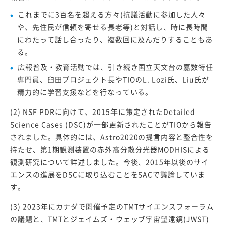
これまでに3百名を超える方々(抗議活動に参加した人々
や、先住民が信頼を寄せる長老等)と対話し、時に長時間
にわたって話し合ったり、複数回に及んだりすることもあ
る。
広報普及・教育活動では、引き続き国立天文台の嘉数特任
専門員、臼田プロジェクト長やTIOのL. Lozi氏、Liu氏が
精力的に学習支援などを行なっている。
(2) NSF PDRに向けて、2015年に策定されたDetailed
Science Cases (DSC)が一部更新されたことがTIOから報告
されました。具体的には、Astro2020の提言内容と整合性を
持たせ、第1期観測装置の赤外高分散分光器MODHISによる
観測研究について詳述しました。今後、2015年以後のサイ
エンスの進展をDSCに取り込むことをSACで議論していま
す。
(3) 2023年にカナダで開催予定のTMTサイエンスフォーラム
の議題と、TMTとジェイムズ・ウェッブ宇宙望遠鏡(JWST)