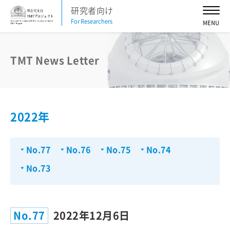
研究者向け
For Researchers
お知らせ
2026
2025
2024
2023
2022
2021
2020
2019
2018
2017
2016
TMT News Letter
活動予定
2026
2025
2024
2023
2022
2021
2022年
2020
2019
2018
2017
2016
No.77
No.76
No.75
No.74
TMT News Letter
2026
2025
2024
2023
2022
2021
No.73
2020
2019
2018
2017
2016
No.77
2022年12月6日
TMT科学諮問委員会