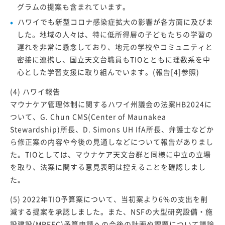
グラムの提案も含まれています。
ハワイでも新型コロナ感染症拡大の影響が各方面に及びま
した。地域の人々は、特に低所得層の子どもたちの学習の
遅れを非常に懸念しており、地元の学校やコミュニティと
密接に連携し、国立天文台職員もTIOとともに理数系を中
心とした学習支援に取り組んでいます。(報告[4]参照)
(4) ハワイ報告
マウナケア管理体制に関するハワイ州議会の法案HB2024に
ついて、G. Chun CMS(Center of Maunakea
Stewardship)所長、D. Simons UH IfA所長、弁護士などか
ら修正案の内容や今後の見通しなどについて報告がありまし
た。TIOとしては、マウナケア天文台群と同様に中立の立場
を取り、法案に関する意見表明は控えることを確認しまし
た。
(5) 2022年TIO予算案について、当初案より6%の支出を削
減する提案を承認しました。また、NSFの大型研究設備・施
設建設(MREFC)予算申請への今後の計画や課題について議論