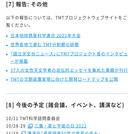
[7] 報告: その他
以下の報告については、TMTプロジェクトウェブサイトをご
覧ください。
日本地球惑星科学連合 2022年大会
世界各地で進む TMT分割鏡の研磨
「国立天文台ニュース」にTMTプロジェクト長のインタビュ
ーが掲載
37人の女性天文学者の自伝的エッセイを集めた書籍が刊行
TMTの次期装置実現に向けた開発ロードマップを公開
[8] 今後の予定 (諸会議、イベント、講演など)
10/11 TMT科学諮問委員会
10/28-29
三鷹・星と宇宙の日 2022
11/19
講演会「惑星探査50年の発見の歩み」