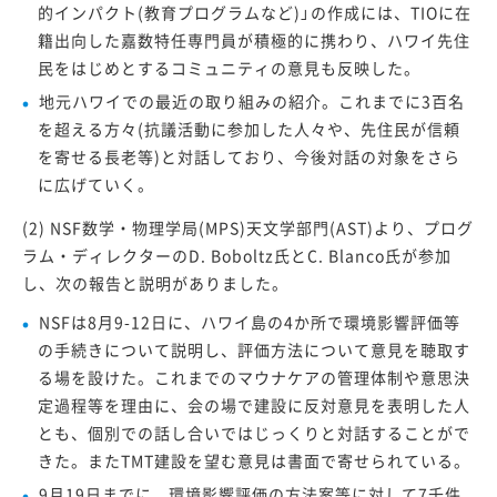
的インパクト(教育プログラムなど)」の作成には、TIOに在
籍出向した嘉数特任専門員が積極的に携わり、ハワイ先住
民をはじめとするコミュニティの意見も反映した。
地元ハワイでの最近の取り組みの紹介。これまでに3百名
を超える方々(抗議活動に参加した人々や、先住民が信頼
を寄せる長老等)と対話しており、今後対話の対象をさら
に広げていく。
(2) NSF数学・物理学局(MPS)天文学部門(AST)より、プログ
ラム・ディレクターのD. Boboltz氏とC. Blanco氏が参加
し、次の報告と説明がありました。
NSFは8月9-12日に、ハワイ島の4か所で環境影響評価等
の手続きについて説明し、評価方法について意見を聴取す
る場を設けた。これまでのマウナケアの管理体制や意思決
定過程等を理由に、会の場で建設に反対意見を表明した人
とも、個別での話し合いではじっくりと対話することがで
きた。またTMT建設を望む意見は書面で寄せられている。
9月19日までに、環境影響評価の方法案等に対して7千件