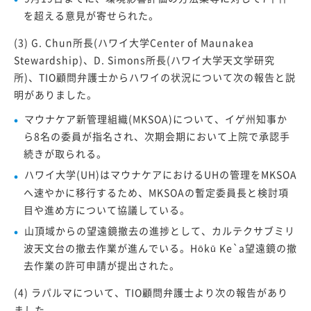
を超える意見が寄せられた。
(3) G. Chun所長(ハワイ大学Center of Maunakea
Stewardship)、D. Simons所長(ハワイ大学天文学研究
所)、TIO顧問弁護士からハワイの状況について次の報告と説
明がありました。
マウナケア新管理組織(MKSOA)について、イゲ州知事か
ら8名の委員が指名され、次期会期において上院で承認手
続きが取られる。
ハワイ大学(UH)はマウナケアにおけるUHの管理をMKSOA
へ速やかに移行するため、MKSOAの暫定委員長と検討項
目や進め方について協議している。
山頂域からの望遠鏡撤去の進捗として、カルテクサブミリ
波天文台の撤去作業が進んでいる。Hōkū Ke`a望遠鏡の撤
去作業の許可申請が提出された。
(4) ラパルマについて、TIO顧問弁護士より次の報告があり
ました。