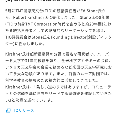
5月にTMT国際天文台(TIO)の統括責任者がEd Stone氏か
ら、Robert Kirshner氏に交代しました。Stone氏の8年間
(TIOの前身TMT Corporation時代を含めると約20年間)にわ
たる統括責任者としての献身的なリーダーシップを称え、
TIO評議員会はStone氏をFounding Director(創設ディレク
ター)に任命しました。
Kirshner氏は超新星爆発の分野で著名な研究者で、ハーバ
ード大学で31年間教鞭を執り、全米科学アカデミーの会員、
アメリカ天文学会の会長を務めるなど米国の天文学研究にお
いて多大な功績があります。また、前職のムーア財団では、
科学や教育の振興のため精力的に活動してきました。
Kirshner氏は、「険しい道のりではありますが、コミュニテ
ィとの信頼を基に世界をリードする望遠鏡を建設していきた
い」と決意を述べています。
TIOリリース