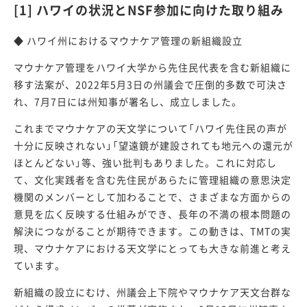
[1] ハワイの状況とNSF参加に向けた取り組み
◆ ハワイ州におけるマウナケア管理の新組織設立
マウナケア管理をハワイ大学から先住民代表を含む新組織に
移す法案が、2022年5月3日の州議会で圧倒的多数で可決さ
れ、7月7日には州知事が署名し、成立しました。
これまでマウナケアの天文学について「ハワイ先住民の声が
十分に反映されない」「望遠鏡が建設されても地元への還元が
ほとんどない」等、強い批判もありました。これに対応し
て、文化実践者を含む先住民があらたに管理組織の意思決定
機関のメンバーとして加わることで、さまざまな方面からの
意見を広く反映する仕組みができ、長年の不満の根本問題の
解決につながることが期待できます。この動きは、TMTの実
現、マウナケアにおける天文学にとっても大きな前進と考え
ています。
新組織の設立にむけ、州議会上下院やマウナケア天文台群な