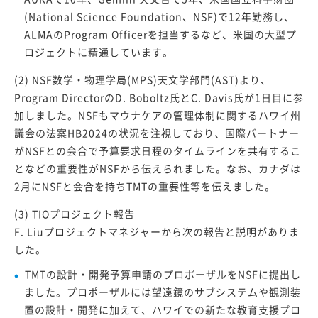
(National Science Foundation、NSF)で12年勤務し、
ALMAのProgram Officerを担当するなど、米国の大型プ
ロジェクトに精通しています。
(2) NSF数学・物理学局(MPS)天文学部門(AST)より、
Program DirectorのD. Boboltz氏とC. Davis氏が1日目に参
加しました。NSFもマウナケアの管理体制に関するハワイ州
議会の法案HB2024の状況を注視しており、国際パートナー
がNSFとの会合で予算要求日程のタイムラインを共有するこ
となどの重要性がNSFから伝えられました。なお、カナダは
2月にNSFと会合を持ちTMTの重要性等を伝えました。
(3) TIOプロジェクト報告
F. Liuプロジェクトマネジャーから次の報告と説明がありま
した。
TMTの設計・開発予算申請のプロポーザルをNSFに提出し
ました。プロポーザルには望遠鏡のサブシステムや観測装
置の設計・開発に加えて、ハワイでの新たな教育支援プロ