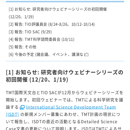
議事録
[1] お知らせ: 研究者向けウェビナーシリーズの初回開催
(12/20、1/19)
研究支援情報
[2] 報告: TIO評議員会 (8/24-8/26、10/12-10/14)
戦略基礎開発研究経費報告書
[3] 報告: TIO SAC (9/29)
過去の採択研究集会
[4] 報告: TMT科学諮問委員会 (10/11)
[5] 報告: その他
[6] 今後の予定 (諸会議、イベント、講演など)
サイエンス検討
TMTウェビナー2025
[1] お知らせ: 研究者向けウェビナーシリーズの
すばる+TMT サイエンスブック2020
初回開催 (12/20、1/19)
観測装置検討
TMT国際天文台とTIO SACが12月からウェビナーシリーズを
次期装置実現に向けた開発ロードマップ 2022
開始します。初回ウェビナーでは、TMTによる科学研究を議
論する
International Science Development Team
(ISDT)
の新規メンバー募集にあわせ、TMT計画の現状につ
解説記事
いて報告し、ISDTの直近の活動となるDetailed Science
Case文書の更新について説明します。ISDTはTMTによるサ