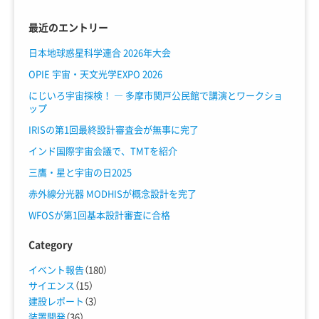
最近のエントリー
日本地球惑星科学連合 2026年大会
OPIE 宇宙・天文光学EXPO 2026
にじいろ宇宙探検！ ― 多摩市関戸公民館で講演とワークショ
ップ
IRISの第1回最終設計審査会が無事に完了
インド国際宇宙会議で、TMTを紹介
三鷹・星と宇宙の日2025
赤外線分光器 MODHISが概念設計を完了
WFOSが第1回基本設計審査に合格
Category
イベント報告
（180）
サイエンス
（15）
建設レポート
（3）
装置開発
（36）