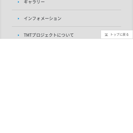
ギャラリー
インフォメーション
TMTプロジェクトについて
トップに戻る
研究者向け
自然科学研究機構 国立天文台 TMTプロジェクト
〒181-8588 東京都三鷹市大沢2-21-1
TEL：0422-34-3524（TMTプロジェクト・代表）