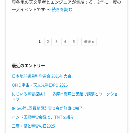
界各地の天文学者とエンジニアが集結する、2年に一度の
一大イベントです…
>続きを読む
1
2
3
4
5
最後 »
...
最近のエントリー
日本地球惑星科学連合 2026年大会
OPIE 宇宙・天文光学EXPO 2026
にじいろ宇宙探検！ ― 多摩市関戸公民館で講演とワークショ
ップ
IRISの第1回最終設計審査会が無事に完了
インド国際宇宙会議で、TMTを紹介
三鷹・星と宇宙の日2025