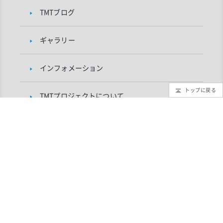
TMTブログ
ギャラリー
インフォメーション
トップに戻る
TMTプロジェクトについて
研究者向け
自然科学研究機構 国立天文台 TMTプロジェクト