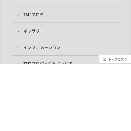
TMTブログ
ギャラリー
インフォメーション
トップに戻る
TMTプロジェクトについて
研究者向け
自然科学研究機構 国立天文台 TMTプロジェクト