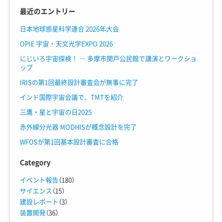
最近のエントリー
日本地球惑星科学連合 2026年大会
OPIE 宇宙・天文光学EXPO 2026
にじいろ宇宙探検！ ― 多摩市関戸公民館で講演とワークショ
ップ
IRISの第1回最終設計審査会が無事に完了
インド国際宇宙会議で、TMTを紹介
三鷹・星と宇宙の日2025
赤外線分光器 MODHISが概念設計を完了
WFOSが第1回基本設計審査に合格
Category
イベント報告
（180）
サイエンス
（15）
建設レポート
（3）
装置開発
（36）