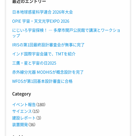
最近のエントリー
日本地球惑星科学連合 2026年大会
OPIE 宇宙・天文光学EXPO 2026
にじいろ宇宙探検！ ― 多摩市関戸公民館で講演とワークショ
ップ
IRISの第1回最終設計審査会が無事に完了
インド国際宇宙会議で、TMTを紹介
三鷹・星と宇宙の日2025
赤外線分光器 MODHISが概念設計を完了
WFOSが第1回基本設計審査に合格
Category
イベント報告
（180）
サイエンス
（15）
建設レポート
（3）
装置開発
（36）