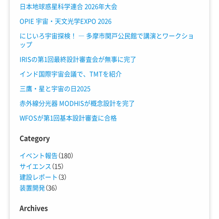
日本地球惑星科学連合 2026年大会
OPIE 宇宙・天文光学EXPO 2026
にじいろ宇宙探検！ ― 多摩市関戸公民館で講演とワークショ
ップ
IRISの第1回最終設計審査会が無事に完了
インド国際宇宙会議で、TMTを紹介
三鷹・星と宇宙の日2025
赤外線分光器 MODHISが概念設計を完了
WFOSが第1回基本設計審査に合格
Category
イベント報告
（180）
サイエンス
（15）
建設レポート
（3）
装置開発
（36）
Archives