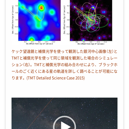
ケック望遠鏡と補償光学を使って観測した銀河中心画像（左）と
TMTと補償光学を使って同じ領域を観測した場合のシミュレー
ション（右）。TMTと補償光学の組み合わせにより、ブラックホ
ールのごく近くにある星の軌道を詳しく調べることが可能にな
ります。(TMT Detailed Science Case 2015)
動
画
プ
レ
ー
ヤ
ー