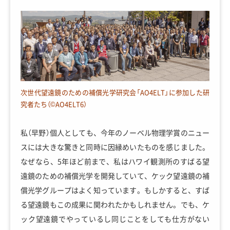
次世代望遠鏡のための補償光学研究会「AO4ELT」に参加した研
究者たち（©AO4ELT6）
私（早野）個人としても、今年のノーベル物理学賞のニュー
スには大きな驚きと同時に因縁めいたものを感じました。
なぜなら、5年ほど前まで、私はハワイ観測所のすばる望
遠鏡のための補償光学を開発していて、ケック望遠鏡の補
償光学グループはよく知っています。もしかすると、すば
る望遠鏡もこの成果に関われたかもしれません。でも、ケ
ック望遠鏡でやっているし同じことをしても仕方がない