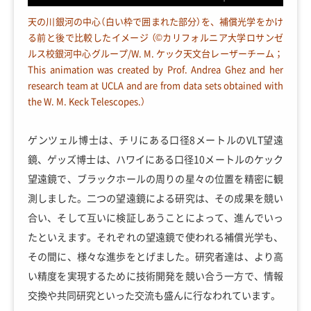
天の川銀河の中心（白い枠で囲まれた部分）を、補償光学をかけ
る前と後で比較したイメージ （©カリフォルニア大学ロサンゼ
ルス校銀河中心グループ/W. M. ケック天文台レーザーチーム；
This animation was created by Prof. Andrea Ghez and her
research team at UCLA and are from data sets obtained with
the W. M. Keck Telescopes.）
ゲンツェル博士は、チリにある口径8メートルのVLT望遠
鏡、ゲッズ博士は、ハワイにある口径10メートルのケック
望遠鏡で、ブラックホールの周りの星々の位置を精密に観
測しました。二つの望遠鏡による研究は、その成果を競い
合い、そして互いに検証しあうことによって、進んでいっ
たといえます。それぞれの望遠鏡で使われる補償光学も、
その間に、様々な進歩をとげました。研究者達は、より高
い精度を実現するために技術開発を競い合う一方で、情報
交換や共同研究といった交流も盛んに行なわれています。