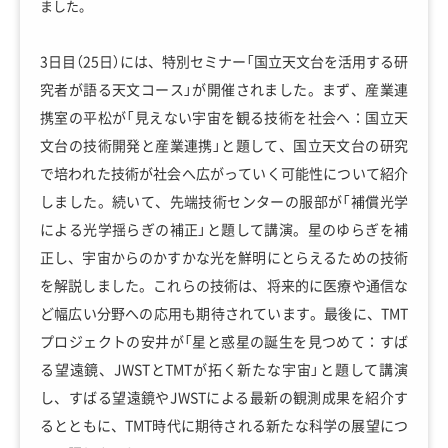
ました。
3日目（25日）には、特別セミナー「国立天文台を活用する研
究者が語る天文コース」が開催されました。まず、産業連
携室の平松が「見えない宇宙を観る技術を社会へ：国立天
文台の技術開発と産業連携」と題して、国立天文台の研究
で培われた技術が社会へ広がっていく可能性について紹介
しました。続いて、先端技術センターの服部が「補償光学
による光学揺らぎの補正」と題して講演。星のゆらぎを補
正し、宇宙からのかすかな光を鮮明にとらえるための技術
を解説しました。これらの技術は、将来的に医療や通信な
ど幅広い分野への応用も期待されています。最後に、TMT
プロジェクトの安井が「星と惑星の誕生を見つめて：すば
る望遠鏡、JWSTとTMTが拓く新たな宇宙」と題して講演
し、すばる望遠鏡やJWSTによる最新の観測成果を紹介す
るとともに、TMT時代に期待される新たな科学の展望につ