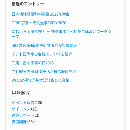
最近のエントリー
日本地球惑星科学連合 2026年大会
OPIE 宇宙・天文光学EXPO 2026
にじいろ宇宙探検！ ― 多摩市関戸公民館で講演とワークショ
ップ
IRISの第1回最終設計審査会が無事に完了
インド国際宇宙会議で、TMTを紹介
三鷹・星と宇宙の日2025
赤外線分光器 MODHISが概念設計を完了
WFOSが第1回基本設計審査に合格
Category
イベント報告
（180）
サイエンス
（15）
建設レポート
（3）
装置開発
（36）