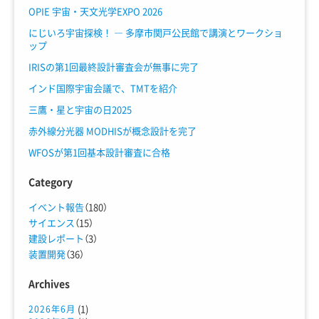
OPIE 宇宙・天文光学EXPO 2026
にじいろ宇宙探検！ ― 多摩市関戸公民館で講演とワークショ
ップ
IRISの第1回最終設計審査会が無事に完了
インド国際宇宙会議で、TMTを紹介
三鷹・星と宇宙の日2025
赤外線分光器 MODHISが概念設計を完了
WFOSが第1回基本設計審査に合格
Category
イベント報告
（180）
サイエンス
（15）
建設レポート
（3）
装置開発
（36）
Archives
(1)
2026年6月