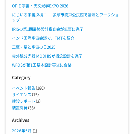
OPIE 宇宙・天文光学EXPO 2026
にじいろ宇宙探検！ ― 多摩市関戸公民館で講演とワークショ
ップ
IRISの第1回最終設計審査会が無事に完了
インド国際宇宙会議で、TMTを紹介
三鷹・星と宇宙の日2025
赤外線分光器 MODHISが概念設計を完了
WFOSが第1回基本設計審査に合格
Category
イベント報告
（180）
サイエンス
（15）
建設レポート
（3）
装置開発
（36）
Archives
(1)
2026年6月