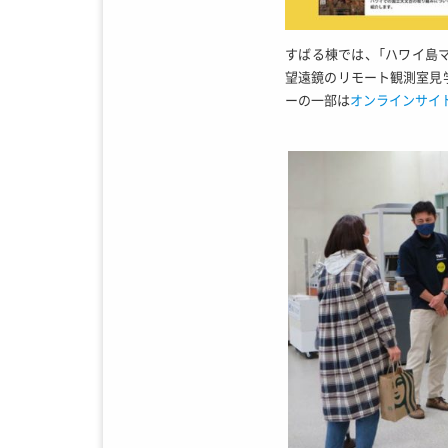
すばる棟では、「ハワイ島マ
望遠鏡のリモート観測室見
ーの一部は
オンラインサイ