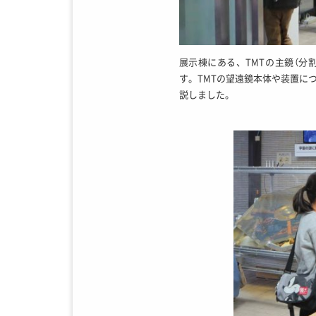
展示棟にある、TMTの主鏡（分
す。TMTの望遠鏡本体や装置に
説しました。