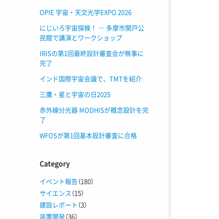
OPIE 宇宙・天文光学EXPO 2026
にじいろ宇宙探検！ ― 多摩市関戸公
場
民館で講演とワークショップ
測
IRISの第1回最終設計審査会が無事に
完了
インド国際宇宙会議で、TMTを紹介
三鷹・星と宇宙の日2025
赤外線分光器 MODHISが概念設計を完
了
WFOSが第1回基本設計審査に合格
Category
イベント報告
（180）
サイエンス
（15）
建設レポート
（3）
装置開発
（36）