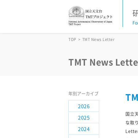
Fo
お知らせ
TOP
TMT News Letter
活動予定
TMT News Lette
TMT News Letter
TMT科学諮問委員会
年別アーカイブ
TM
2026
研究支援情報
国立
2025
な取
サイエンス検討
2024
Let