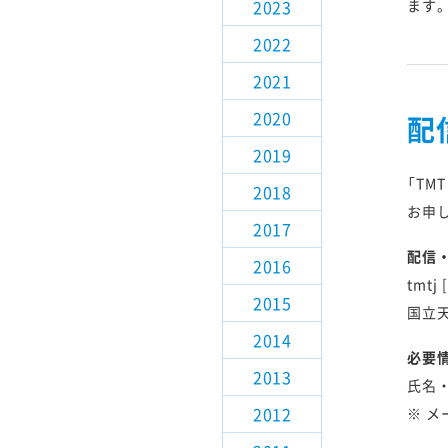
2023
ます
観測装置検討
2022
解説記事
2021
2020
配
TMTについて講演される方
2019
「TM
2018
お申
2017
配信
2016
tmtj
2015
国立天
2014
必要
2013
氏名
2012
※ メ