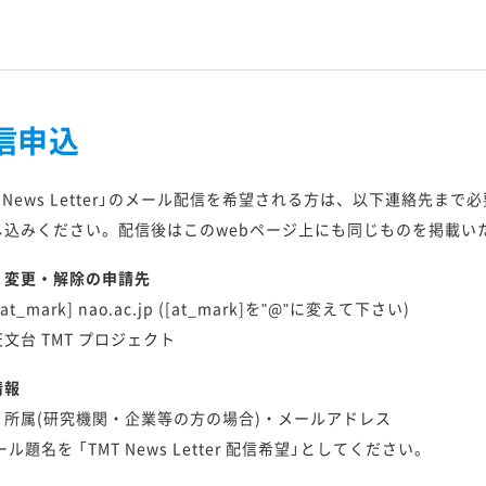
。
次期装置実現に向けた開発ロードマップ 2022
信申込
へ
T News Letter」のメール配信を希望される方は、以下連絡先
し込みください。配信後はこのwebページ上にも同じものを掲載い
・変更・解除の申請先
 [at_mark] nao.ac.jp ([at_mark]を"@"に変えて下さい)
文台 TMT プロジェクト
情報
・所属(研究機関・企業等の方の場合)・メールアドレス
ール題名を 「TMT News Letter 配信希望」としてください。