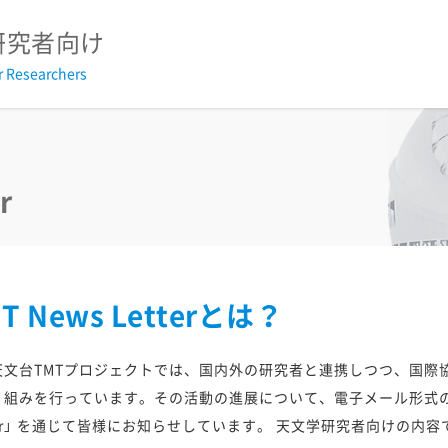
研究者向け
r Researchers
2026
2025
2024
2023
2022
2021
2020
2
2026
2025
2024
2023
2022
2021
2020
2
r
2026
2025
2024
2023
2022
2021
2020
2
議事録
T News Letterとは？
戦略基礎開発研究経費報告書
過去の採択研究集会
天文台TMTプロジェクトでは、国内外の研究者と連携しつつ、国際
り組みを行っています。その活動の進展について、電子メール形式のニュ
TMTウェビナー2025
すばる+TMT サイエンスブック20
ter」 を通じて皆様にお知らせしています。 天文学研究者向けの