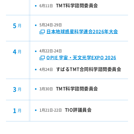
議事録
TMT科学諮問委員会
6月11日
研究支援情報
5
5月24日-29日
月
戦略基礎開発研究経費報告書
日本地球惑星科学連合2026年大会
過去の採択研究集会
4
4月22日-24日
月
サイエンス検討
OPIE 宇宙・天文光学EXPO 2026
TMTウェビナー2025
すばるTMT合同科学諮問委員会
4月24日
すばる+TMT サイエンスブック2020
3
TMT科学諮問委員会
3月30日
月
観測装置検討
次期装置実現に向けた開発ロードマップ 2022
1
TIO評議員会
1月21日-22日
月
解説記事