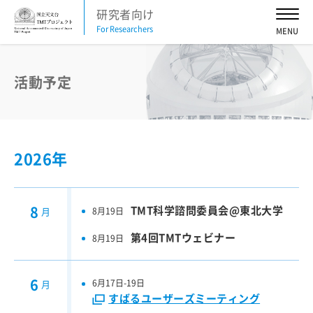
研究者向け
For Researchers
お知らせ
2026
2025
2024
2023
2022
2021
2020
2019
2018
2017
2016
活動予定
活動予定
2026
2025
2024
2023
2022
2021
2026年
2020
2019
2018
2017
2016
TMT News Letter
8
TMT科学諮問委員会@東北大学
8月19日
月
2026
2025
2024
2023
2022
2021
第4回TMTウェビナー
8月19日
2020
2019
2018
2017
2016
6
6月17日-19日
月
TMT科学諮問委員会
すばるユーザーズミーティング