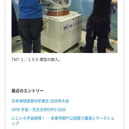
TMT １／１００ 模型の搬入。
最近のエントリー
日本地球惑星科学連合 2026年大会
OPIE 宇宙・天文光学EXPO 2026
にじいろ宇宙探検！ ― 多摩市関戸公民館で講演とワークショ
ップ