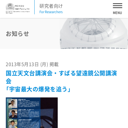
研究者向け
For Researchers
お知らせ
2026
2025
2024
2023
2022
2021
2020
2019
2018
2017
2016
お知らせ
活動予定
2026
2025
2024
2023
2022
2021
2013年5月13日 (月) 掲載
2020
2019
2018
2017
2016
国立天文台講演会・すばる望遠鏡公開講演
会
TMT News Letter
「宇宙最大の爆発を追う」
2026
2025
2024
2023
2022
2021
2020
2019
2018
2017
2016
TMT科学諮問委員会