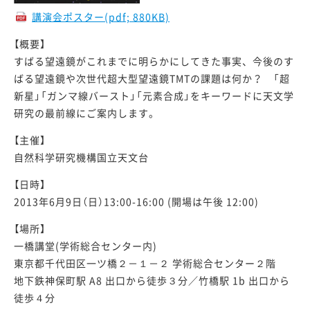
講演会ポスター(pdf; 880KB)
TMTについて講演される方へ
【概要】
すばる望遠鏡がこれまでに明らかにしてきた事実、今後のす
ばる望遠鏡や次世代超大型望遠鏡TMTの課題は何か？ 「超
一般向け
新星」「ガンマ線バースト」「元素合成」をキーワードに天文学
研究の最前線にご案内します。
【主催】
自然科学研究機構国立天文台
【日時】
2013年6月9日（日）13:00-16:00 (開場は午後 12:00)
【場所】
一橋講堂(学術総合センター内)
東京都千代田区一ツ橋２－１－２ 学術総合センター２階
地下鉄神保町駅 A8 出口から徒歩３分／竹橋駅 1b 出口から
徒歩４分