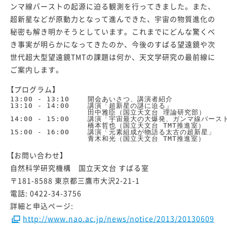
ンマ線バーストの起源に迫る観測を行ってきました。また、
超新星などが原動力となって進んできた、宇宙の物質進化の
秘密も解き明かそうとしています。これまでにどんな驚くべ
き事実が明らかになってきたのか、今後のすばる望遠鏡や次
世代超大型望遠鏡TMTの課題は何か、天文学研究の最前線に
ご案内します。
【プログラム】
13:00 - 13:10    開会あいさつ、講演者紹介

13:10 - 14:00    講演「超新星の謎に迫る」

                 田中雅臣（国立天文台 理論研究部）

14:00 - 15:00    講演「宇宙最大の大爆発、ガンマ線バースト
                 橋本哲也（国立天文台 TMT推進室）

15:00 - 16:00    講演「元素組成が物語る太古の超新星」

【お問い合わせ】
自然科学研究機構 国立天文台 すばる室
〒181-8588 東京都三鷹市大沢2-21-1
電話: 0422-34-3756
詳細と申込ページ:
http://www.nao.ac.jp/news/notice/2013/20130609