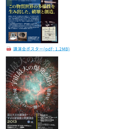
議事録
研究支援情報
戦略基礎開発研究経費報告書
過去の採択研究集会
講演会ポスター(pdf; 1.2MB)
サイエンス検討
TMTウェビナー2025
すばる+TMT サイエンスブック2020
観測装置検討
次期装置実現に向けた開発ロードマップ 2022
解説記事