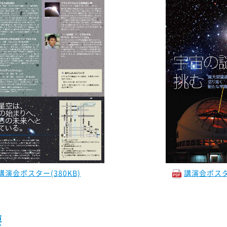
次期装置実現に向けた開発ロードマップ 2022
へ
講演会ポスター(380KB)
講演会ポスター
要