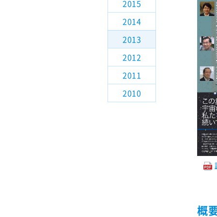
2015
観測装置検討
2014
解説記事
2013
2012
TMTについて講演される方
2011
2010
概