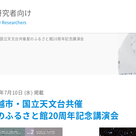
研究者向け
r Researchers
2026
2025
2024
2023
2022
2021
2020
2
国立天文台共催星のふるさと館20周年記念講演会
2026
2025
2024
2023
2022
2021
2020
2
2026
2025
2024
2023
2022
2021
2020
2
議事録
3年7月10日 (水) 掲載
越市・国立天文台共催
戦略基礎開発研究経費報告書
過去の採択研究集会
のふるさと館20周年記念講演会
TMTウェビナー2025
すばる+TMT サイエンスブック20