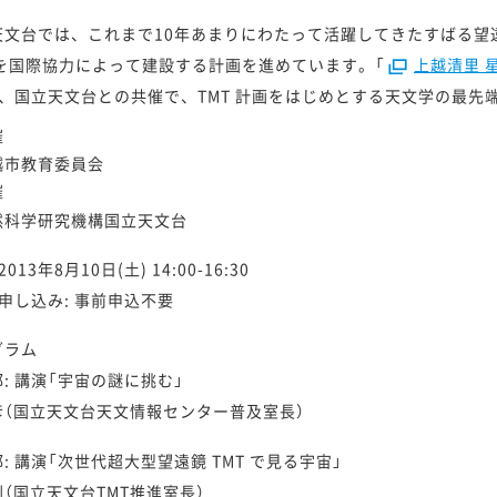
天文台では、これまで10年あまりにわたって活躍してきたすばる望
T を国際協力によって建設する計画を進めています。「
上越清里 
し、国立天文台との共催で、TMT 計画をはじめとする天文学の最先
催
越市教育委員会
催
然科学研究機構国立天文台
2013年8月10日(土) 14:00-16:30
 申し込み: 事前申込不要
グラム
: 講演「宇宙の謎に挑む」
彦（国立天文台天文情報センター普及室長）
: 講演「次世代超大型望遠鏡 TMT で見る宇宙」
（国立天文台TMT推進室長）