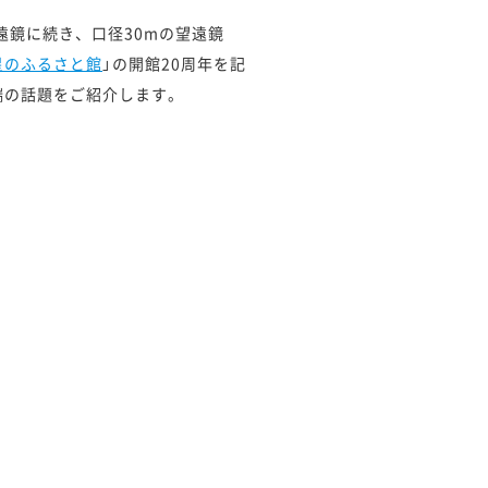
遠鏡に続き、口径30mの望遠鏡
星のふるさと館
」の開館20周年を記
端の話題をご紹介します。