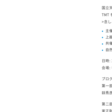
国立
TM
>念
主
上
共
自
日時: 
会場:
プロ
第一部
縣秀
第二部
家正則