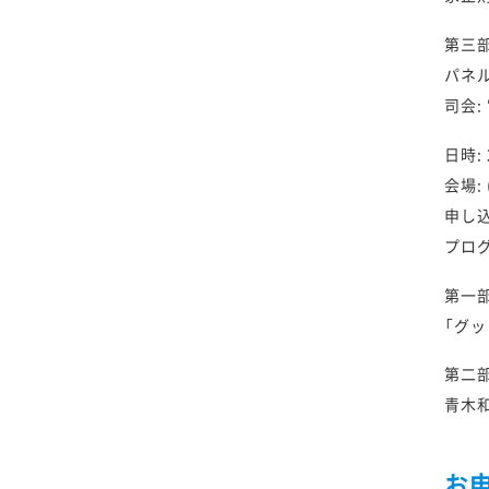
第三
パネル
司会:
日時: 
会場:
申し込
プロ
第一
「グ
第二部
青木和
お