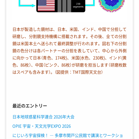
日本が製造した鏡材は、日本、米国、インド、中国で分担して
研磨し、分割鏡支持機構に搭載されます。その後、全ての分割
鏡は米国本土へ送られて最終調整が行われます。図右下の分割
鏡の色分けは各パートナーの分担を表していて、中心から外側
に向かって日本（青色、174枚)、米国(水色、230枚)、インド(黄
色、86枚）、中国（ピンク、86枚）が研磨を担当します（研磨枚数
はスペアも含みます）。（図提供：TMT国際天文台）
最近のエントリー
日本地球惑星科学連合 2026年大会
OPIE 宇宙・天文光学EXPO 2026
にじいろ宇宙探検！ ― 多摩市関戸公民館で講演とワークショ