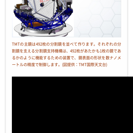
TMTの主鏡は492枚の分割鏡を並べて作ります。それぞれの分
割鏡を支える分割鏡支持機構は、492枚があたかも1枚の鏡であ
るかのように機能するための装置で、鏡表面の形状を数ナノメ
ートルの精度で制御します。(図提供：TMT国際天文台)