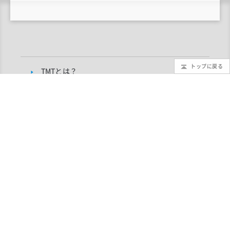
トップに戻る
TMTとは？
もっと知りたいTMT
TMTブログ
ギャラリー
インフォメーション
TMTプロジェクトについて