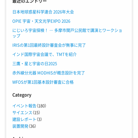
最近のエントリー
日本地球惑星科学連合 2026年大会
OPIE 宇宙・天文光学EXPO 2026
にじいろ宇宙探検！ ― 多摩市関戸公民館で講演とワークショ
ップ
IRISの第1回最終設計審査会が無事に完了
インド国際宇宙会議で、TMTを紹介
三鷹・星と宇宙の日2025
赤外線分光器 MODHISが概念設計を完了
WFOSが第1回基本設計審査に合格
Category
イベント報告
（180）
サイエンス
（15）
建設レポート
（3）
装置開発
（36）