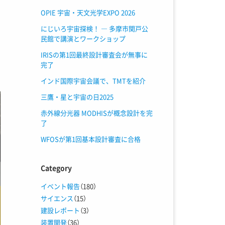
OPIE 宇宙・天文光学EXPO 2026
にじいろ宇宙探検！ ― 多摩市関戸公
日
民館で講演とワークショップ
測
IRISの第1回最終設計審査会が無事に
完了
インド国際宇宙会議で、TMTを紹介
三鷹・星と宇宙の日2025
赤外線分光器 MODHISが概念設計を完
了
WFOSが第1回基本設計審査に合格
Category
イベント報告
（180）
サイエンス
（15）
建設レポート
（3）
装置開発
（36）