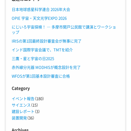
日本地球惑星科学連合 2026年大会
OPIE 宇宙・天文光学EXPO 2026
にじいろ宇宙探検！ ― 多摩市関戸公民館で講演とワークショ
ップ
IRISの第1回最終設計審査会が無事に完了
インド国際宇宙会議で、TMTを紹介
三鷹・星と宇宙の日2025
赤外線分光器 MODHISが概念設計を完了
WFOSが第1回基本設計審査に合格
Category
イベント報告
（180）
サイエンス
（15）
建設レポート
（3）
装置開発
（36）
Archives