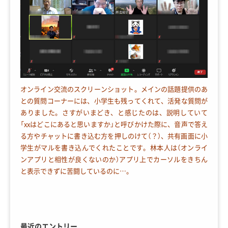
オンライン交流のスクリーンショット。メインの話題提供のあ
との質問コーナーには、小学生も残ってくれて、活発な質問が
ありました。さすがいまどき、と感じたのは、説明していて
「xxはどこにあると思いますか」と呼びかけた際に、音声で答え
る方やチャットに書き込む方を押しのけて（？）、共有画面に小
学生がマルを書き込んでくれたことです。林本人は（オンライ
ンアプリと相性が良くないのか）アプリ上でカーソルをきちん
と表示できずに苦闘しているのに…。
最近のエントリー