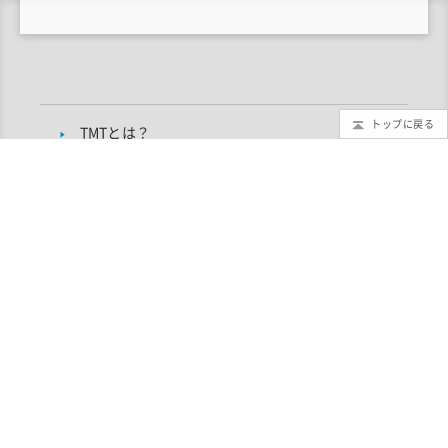
トップに戻る
TMTとは？
もっと知りたいTMT
TMTブログ
ギャラリー
インフォメーション
TMTプロジェクトについて