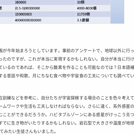
画が今年始まろうとしています。事前のアンケートで、地球以外に行
ったのですが、これが本当に実現するかもしれない。自分が本当に行
ているのであれば、そこから酸素を作ることも可能なのでは？日本語
する昔話や和歌、月にちなむ食べ物や宇宙食の工夫についても調べて
在訓練などを参考に、自分たちが宇宙探検する場合のことを色々考え
ームワークや生活も工夫しなければならない。さらに遠く、系外惑星
むことができるだろうか。ハビタブルゾーンにある惑星がけっこう⾒
すでに生き物がいたりするかもしれない。岩石型で大きさや温度が地
ってみたい生徒さんもいました。