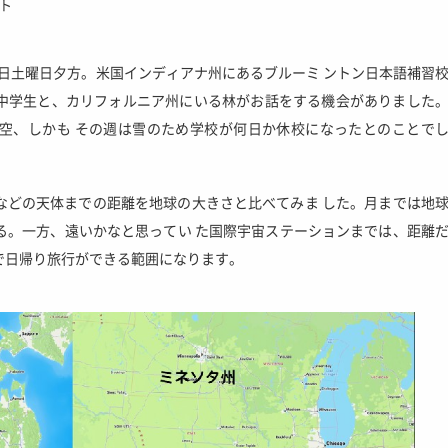
ト
月5日土曜日夕方。米国インディアナ州にあるブルーミ ントン日本語補習
中学生と、カリフォルニア州にいる林がお話をする機会がありました
空、しかも その週は雪のため学校が何日か休校になったとのことで
などの天体までの距離を地球の大きさと比べてみま した。月までは地
にもなる。一方、遠いかなと思ってい た国際宇宙ステーションまでは、距離
で日帰り旅行ができる範囲になります。