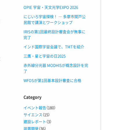
OPIE 宇宙・天文光学EXPO 2026
にじいろ宇宙探検！ ― 多摩市関戸公
校
民館で講演とワークショップ
。
IRISの第1回最終設計審査会が無事に
し
完了
インド国際宇宙会議で、TMTを紹介
三鷹・星と宇宙の日2025
球
赤外線分光器 MODHISが概念設計を完
だ
了
WFOSが第1回基本設計審査に合格
Category
イベント報告
（180）
サイエンス
（15）
建設レポート
（3）
装置開発
（36）