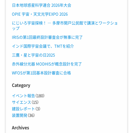
日本地球惑星科学連合 2026年大会
OPIE 宇宙・天文光学EXPO 2026
にじいろ宇宙探検！ ― 多摩市関戸公民館で講演とワークショ
ップ
IRISの第1回最終設計審査会が無事に完了
インド国際宇宙会議で、TMTを紹介
三鷹・星と宇宙の日2025
赤外線分光器 MODHISが概念設計を完了
WFOSが第1回基本設計審査に合格
Category
イベント報告
（180）
サイエンス
（15）
建設レポート
（3）
装置開発
（36）
Archives