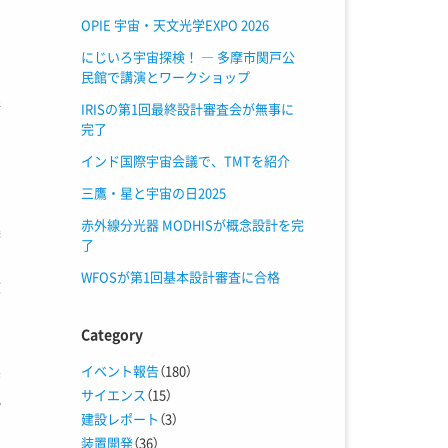
OPIE 宇宙・天文光学EXPO 2026
にじいろ宇宙探検！ ― 多摩市関戸公
ッ
民館で講演とワークショップ
線
IRISの第1回最終設計審査会が無事に
し
完了
サ
インド国際宇宙会議で、TMTを紹介
三鷹・星と宇宙の日2025
赤外線分光器 MODHISが概念設計を完
美
了
の
WFOSが第1回基本設計審査に合格
文
の
Category
、
実
イベント報告
（180）
サイエンス
（15）
観
建設レポート
（3）
装置開発
（36）