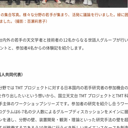
での集合写真。様々な分野の若手が集まり、活発に議論を行いました。緑に
ました。（撮影：百瀬莉恵子）
台内外の若手の天文学者と技術者の12名からなる世話人グループが行
ントと、参加者4名からの体験記を紹介します。
話人共同代表
）
赤外分野では TMT プロジェクトに対する日本国内の若手研究者の参加機会
り出したいという想いから、国立天文台 TMT プロジェクトとTMT 
手主体のワークショップシリーズです。参加者の研究を紹介し合うワ
のプログラムは6-7名の少人数によるグループディスカッションをメインに
ンを通し、分野の壁、装置開発・観測・理論といった研究手法の壁を
T が稼働するであろう10年後に行うべき新しいサイエンスケースを創