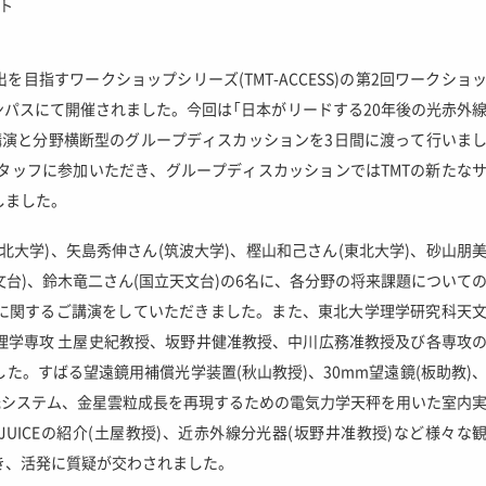
ト
目指すワークショップシリーズ(TMT-ACCESS)の第2回ワークショ
ャンパスにて開催されました。今回は「日本がリードする20年後の光赤外
講演と分野横断型のグループディスカッションを3日間に渡って行いま
タッフに参加いただき、グループディスカッションではTMTの新たな
しました。
北大学)、矢島秀伸さん(筑波大学)、樫山和己さん(東北大学)、砂山朋
文台)、鈴木竜二さん(国立天文台)の6名に、各分野の将来課題について
に関するご講演をしていただきました。また、東北大学理学研究科天
理学専攻 土屋史紀教授、坂野井健准教授、中川広務准教授及び各専攻
た。すばる望遠鏡用補償光学装置(秋山教授)、30mm望遠鏡(板助教)
光システム、金星雲粒成長を再現するための電気力学天秤を用いた室内
、JUICEの紹介(土屋教授)、近赤外線分光器(坂野井准教授)など様々な
き、活発に質疑が交わされました。