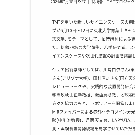
2024年7月18日 9:37
│
投稿者：TMTプロジェク
TMTを用いた新しいサイエンスケースの創出を
プが6月10日～12日に東北大学青葉山キ
天文学」をテーマとして、招待講師による
た。総勢38名の大学院生、若手研究者、ス
イエンスケースや次世代装置の計画を議論
今回の招待講師としては、川島由依さん(東
さん(アリゾナ大学)、田村直之さん(国立天
レビュートークや、実践的な装置開発研究
学専攻秋山正幸教授、板由房助教、地球物
方々の協力のもと、ラボツアーを開催しまし
MIRファイバーによる赤外ヘテロダイン分
験(中川准教授)、月面天文台、LAPYUTA
測・実験装置開発現場を見学させていただ