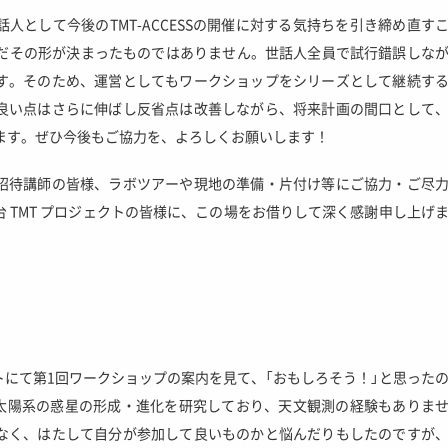
人として今後のTMT-ACCESSの開催に対する気持ちを引き締め直す
 はまだその形が決まったものではありません。世話人全員で試行錯誤しな
す。そのため、運営としてもワークショップをシリーズとして継続す
良い点はさらに伸ばし反省点は改善しながら、将来計画の間口として
と思います。ぜひ今後もご協力を、よろしくお願いします！
招待講師の皆様、ラボツアーや現地の準備・片付け等にご協力・ご尽
 TMT プロジェクトの皆様に、この場をお借りして深く感謝申し上げ
にて第1回ワークショップの案内を見て、「おもしろそう！」と思った
。私は太陽系の惑星の形成・進化を研究しており、天文観測の経験もありま
なく、はたして自分が参加して良いものかと悩んだりもしたのですが