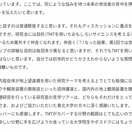
っています。ここでは、同じような悩みを持つ未来の参加者の背中を
トを伝えたいと思います。
と話すのは普通緊張すると思います。それもディスカッションに重点
すが、研究会には目的（TMTを用いたおもしろいサイエンスを考える
るため案外すぐ仲良くなれます。仲良く（？）なった結果、第2回では
ップの詳細な目的は毎回多少異なると思いますが、それでもTMTを用
はないと思います。自分では初歩的かどうかさえわからないような質
得難いものです。
の内容自体が地上望遠鏡を用いた研究テーマを考える上でとても勉強に
クや観測装置の開発談といった招待講演と、国内外の地上観測装置を
礎研究を行っている研究室の見学ツアーは、どちらもそれだけをとっ
さま、およびご協力いただいた東北大学の方々に深く感謝いたします
ンバーにも感謝します。TMTがカバーする分野の範囲はとても広いの
新しい分野に手を広げようか迷っている大学院生やポスドクにはちょ