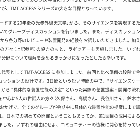
、TMT-ACCESS シリーズの大きな目標となっています。
ードする20年後の光赤外線天文学」から、そのサイエンスを実現する
についてグループディスカッションを行いました。また、ディスカッショ
師から各分野のレビューや装置開発の経験をお話しいただきました。加
の方々（上記参照）の協力のもと、ラボツアーも実施しました。いず
い分野について理解を深めるきっかけになったとしたら幸いです。
表として TMT-ACCESS に参加しました。前回と比べ準備の段階で
カッションの設計です。3日間という短い時間の中で、“サイエンスケ
 から “具体的な装置性能の決定” といった実際の装置提案・開発の流
を中心に5人の世話人の方々（久保さん、高橋さん、長谷川さん、鈴木
のおかげで、全てのグループが会期中に具体的な装置性能の提案にまで
は、日本での初めての開催ということもあってか、第1回目の成果によ
ました。いずれの理由にせよ、コミュニティーの皆様に関心を持って