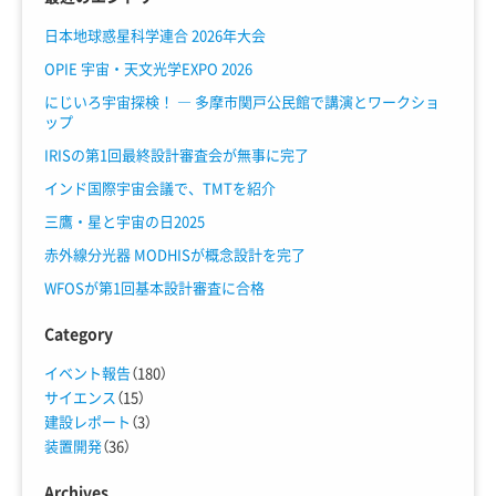
日本地球惑星科学連合 2026年大会
OPIE 宇宙・天文光学EXPO 2026
にじいろ宇宙探検！ ― 多摩市関戸公民館で講演とワークショ
ップ
IRISの第1回最終設計審査会が無事に完了
インド国際宇宙会議で、TMTを紹介
三鷹・星と宇宙の日2025
赤外線分光器 MODHISが概念設計を完了
WFOSが第1回基本設計審査に合格
Category
イベント報告
（180）
サイエンス
（15）
建設レポート
（3）
装置開発
（36）
Archives