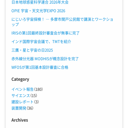
日本地球惑星科学連合 2026年大会
OPIE 宇宙・天文光学EXPO 2026
にじいろ宇宙探検！ ― 多摩市関戸公民館で講演とワークショ
ップ
IRISの第1回最終設計審査会が無事に完了
インド国際宇宙会議で、TMTを紹介
三鷹・星と宇宙の日2025
赤外線分光器 MODHISが概念設計を完了
WFOSが第1回基本設計審査に合格
Category
イベント報告
（180）
サイエンス
（15）
建設レポート
（3）
装置開発
（36）
Archives