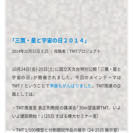
「三鷹・星と宇宙の日２０１４」
2014年10月31日 3:25
│
投稿者：TMTプロジェクト
10月24日(金)-25日(土)に国立天文台特別公開 「三鷹・星と
宇宙の日」が開催されました。今回のメインテーマは
TMT！ということで
準備もがんばりました
。TMT関連の企
画としては、
・TMT推進室 家正則教授の講演会「30m望遠鏡TMT、いよ
いよ建設開始！」（25日 すばる棟大セミナー室）
・TMT 1/100模型と分割鏡試作品の展示 （24-25日 展示室）