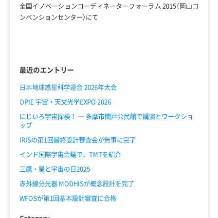
全国イノベーションコーディネーターフォーラム 2015（岡山コ
ンベンションセンター）にて
最近のエントリー
日本地球惑星科学連合 2026年大会
OPIE 宇宙・天文光学EXPO 2026
にじいろ宇宙探検！ ― 多摩市関戸公民館で講演とワークショ
ップ
IRISの第1回最終設計審査会が無事に完了
インド国際宇宙会議で、TMTを紹介
三鷹・星と宇宙の日2025
赤外線分光器 MODHISが概念設計を完了
WFOSが第1回基本設計審査に合格
Category