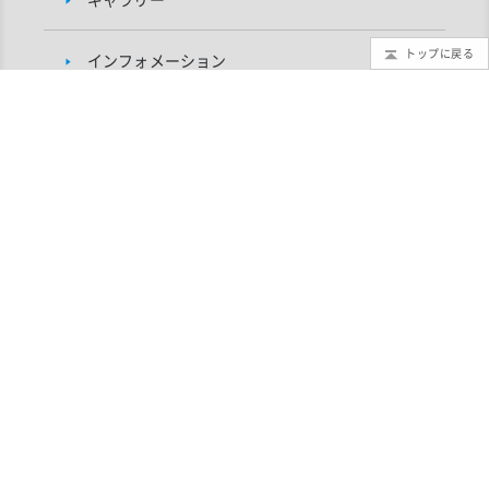
トップに戻る
インフォメーション
TMTプロジェクトについて
研究者向け
自然科学研究機構 国立天文台 TMTプロジェクト
〒181-8588 東京都三鷹市大沢2-21-1
TEL：0422-34-3524（TMTプロジェクト・代表）