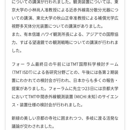
についての講演が行われました。観測装置については、東
京大学の小林尚人准教授による近赤外線高分散分光器につ
いての講演、東北大学の秋山正幸准教授による補償光学広
視野多天体分光装置についての講演がありました。
また、有本信雄 ハワイ観測所長による、アジアでの国際協
力、すばる望遠鏡での観測戦略についての講演が行われま
した。
フォー ラム最終日の午前にはTMT国際科学検討チーム
（TMT ISDT）による各研究分野ごとの、午後には各第２期装
置にわかれての検討会が行われ、日本からも多くの報告・
提案がありました。フォーラムに先立つ23日には京都大学
においてTMT中間赤外線観測装置（MICHI 未知）のサイエン
ス・装置仕様の検討会が行われました。
新緑の美しい京都の寺社に囲まれつつ、多岐に渡る活発な
議論が交わされました。