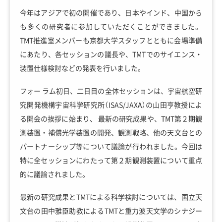
今年はアジアで初の開催であり、日本やインド、中国から
も多くの研究者に参加していただくことができました。
TMT推進室メンバーも京都大学スタッフとともに会場準備
にあたり、各セッションの議長や、TMTでのサイエンス・
装置仕様検討などの発表を行いました。
フォー ラム初日、二日目の全体セッションは、宇宙航空研
究開発機構宇宙科学研究所（ISAS/JAXA）の山田亨教授によ
る開会の挨拶に始まり、 最新の研究成果や、TMT第２期観
測装置・補償光学装置の開発、観測戦略、他の天文台との
パートナーシップ等について議論が行われました。今回は
特に全セッションにわたって第２期観測装置について重点
的に議論されました。
最新の研究成果とTMTによる科学検討については、国立天
文台の田中雅臣助教によるTMTと重力波天文学のシナジー