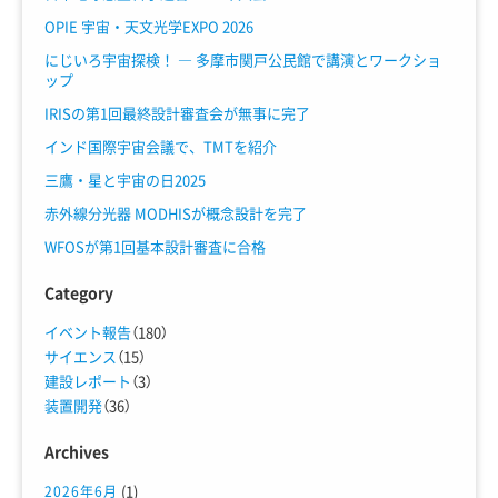
OPIE 宇宙・天文光学EXPO 2026
にじいろ宇宙探検！ ― 多摩市関戸公民館で講演とワークショ
ップ
IRISの第1回最終設計審査会が無事に完了
インド国際宇宙会議で、TMTを紹介
三鷹・星と宇宙の日2025
赤外線分光器 MODHISが概念設計を完了
WFOSが第1回基本設計審査に合格
Category
イベント報告
（180）
サイエンス
（15）
建設レポート
（3）
装置開発
（36）
Archives
(1)
2026年6月