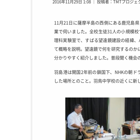
2016年11月29日 1:08
│
投稿者：TMTプロジェ
11月21日に薩摩半島の西側にある鹿児島
業で伺いました。全校生徒31人の小規模
理科実験室で、すばる望遠鏡建設の経緯、ハ
て概略を説明。望遠鏡で何を研究するのか
分かりやすく紹介しました。普段聞く機会
羽島港は開国2年前の鎖国下、NHKの朝ド
した場所とのこと。羽鳥中学校の近くに新