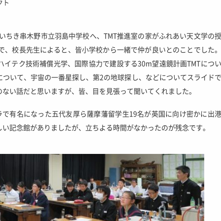
クト
県いちき串木野市立羽島中学校へ、TMT推進室の家がふれあい天文学の
校で、校長先生によると、皆小学校から一緒で仲が良いとのことでした
イテク技術補償光学、国際協力で建設する30m望遠鏡計画TMTにつ
について、宇宙の一番星探し、第2の地球探し、などについてスライド
のない話だと思いますが、皆、目を見張って聞いてくれました。
ラで有名になった五代友厚ら薩摩藩留学生19名が英国に向け密かに出
しい記念館がありましたが、立ちよる時間がなかったのが残念です。