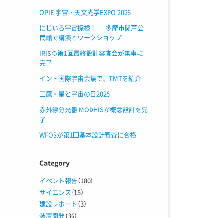
OPIE 宇宙・天文光学EXPO 2026
にじいろ宇宙探検！ ― 多摩市関戸公
授
民館で講演とワークショップ
。
IRISの第1回最終設計審査会が無事に
い
完了
で
インド国際宇宙会議で、TMTを紹介
三鷹・星と宇宙の日2025
赤外線分光器 MODHISが概念設計を完
港
了
WFOSが第1回基本設計審査に合格
Category
イベント報告
（180）
サイエンス
（15）
建設レポート
（3）
装置開発
（36）