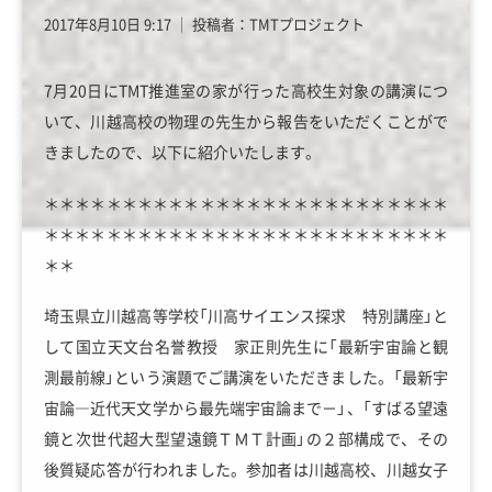
2017年8月10日 9:17
│
投稿者：TMTプロジェクト
7月20日にTMT推進室の家が行った高校生対象の講演につ
いて、川越高校の物理の先生から報告をいただくことがで
きましたので、以下に紹介いたします。
＊＊＊＊＊＊＊＊＊＊＊＊＊＊＊＊＊＊＊＊＊＊＊＊＊＊
＊＊＊＊＊＊＊＊＊＊＊＊＊＊＊＊＊＊＊＊＊＊＊＊＊＊
＊＊
埼玉県立川越高等学校「川高サイエンス探求 特別講座」と
して国立天文台名誉教授 家正則先生に「最新宇宙論と観
測最前線」という演題でご講演をいただきました。「最新宇
宙論―近代天文学から最先端宇宙論まで－」、「すばる望遠
鏡と次世代超大型望遠鏡ＴＭＴ計画」の２部構成で、その
後質疑応答が行われました。参加者は川越高校、川越女子