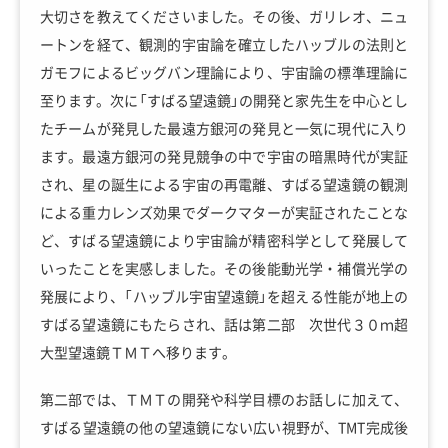
大切さを教えてくださいました。その後、ガリレオ、ニュ
ートンを経て、観測的宇宙論を確立したハッブルの法則と
ガモフによるビッグバン理論により、宇宙論の標準理論に
至ります。次に「すばる望遠鏡」の開発と家先生を中心とし
たチームが発見した最遠方銀河の発見と一気に現代に入り
ます。最遠方銀河の発見競争の中で宇宙の暗黒時代が実証
され、星の誕生による宇宙の再電離、すばる望遠鏡の観測
による重力レンズ効果でダークマターが実証されたことな
ど、すばる望遠鏡により宇宙論が精密科学として発展して
いったことを実感しました。その後能動光学・補償光学の
発展により、「ハッブル宇宙望遠鏡」を超える性能が地上の
すばる望遠鏡にもたらされ、話は第二部 次世代３０ｍ超
大型望遠鏡ＴＭＴへ移ります。
第二部では、ＴＭＴの開発や科学目標のお話しに加えて、
すばる望遠鏡の他の望遠鏡にない広い視野が、TMT完成後