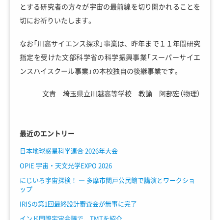
とする研究者の方々が宇宙の最前線を切り開かれることを
切にお祈りいたします。
なお「川高サイエンス探求」事業は、昨年まで１１年間研究
指定を受けた文部科学省の科学振興事業「スーパーサイエ
ンスハイスクール事業」の本校独自の後継事業です。
文責 埼玉県立川越高等学校 教諭 阿部宏（物理）
最近のエントリー
日本地球惑星科学連合 2026年大会
OPIE 宇宙・天文光学EXPO 2026
にじいろ宇宙探検！ ― 多摩市関戸公民館で講演とワークショ
ップ
IRISの第1回最終設計審査会が無事に完了
インド国際宇宙会議で、TMTを紹介