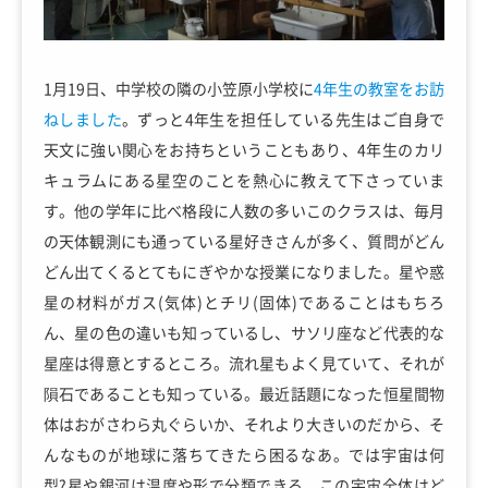
1月19日、中学校の隣の小笠原小学校に
4年生の教室をお訪
ねしました
。ずっと4年生を担任している先生はご自身で
天文に強い関心をお持ちということもあり、4年生のカリ
キュラムにある星空のことを熱心に教えて下さっていま
す。他の学年に比べ格段に人数の多いこのクラスは、毎月
の天体観測にも通っている星好きさんが多く、質問がどん
どん出てくるとてもにぎやかな授業になりました。星や惑
星の材料がガス(気体)とチリ(固体)であることはもちろ
ん、星の色の違いも知っているし、サソリ座など代表的な
星座は得意とするところ。流れ星もよく見ていて、それが
隕石であることも知っている。最近話題になった恒星間物
体はおがさわら丸ぐらいか、それより大きいのだから、そ
んなものが地球に落ちてきたら困るなあ。では宇宙は何
型?星や銀河は温度や形で分類できる。この宇宙全体はど