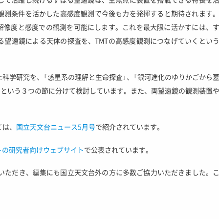
観測条件を活かした高感度観測で今後も力を発揮すると期待されます
る解像度と感度での観測を可能にします。これを最大限に活かすには、
る望遠鏡による天体の探査を、TMTの高感度観測につなげていくとい
科学研究を、「惑星系の理解と生命探査」、「銀河進化のゆりかごから
」という３つの節に分けて検討しています。また、両望遠鏡の観測装置
ては、
国立天文台ニュース5月号
で紹介されています。
トの研究者向けウェブサイト
で公表されています。
筆いただき、編集にも国立天文台外の方に多数ご協力いただきました。