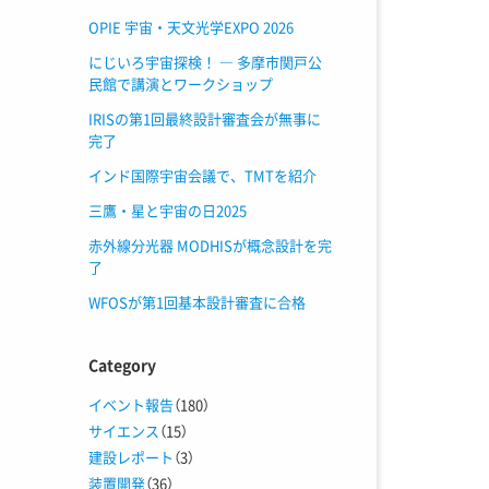
OPIE 宇宙・天文光学EXPO 2026
にじいろ宇宙探検！ ― 多摩市関戸公
民館で講演とワークショップ
よ
IRISの第1回最終設計審査会が無事に
完了
インド国際宇宙会議で、TMTを紹介
三鷹・星と宇宙の日2025
赤外線分光器 MODHISが概念設計を完
了
WFOSが第1回基本設計審査に合格
Category
イベント報告
（180）
サイエンス
（15）
建設レポート
（3）
装置開発
（36）