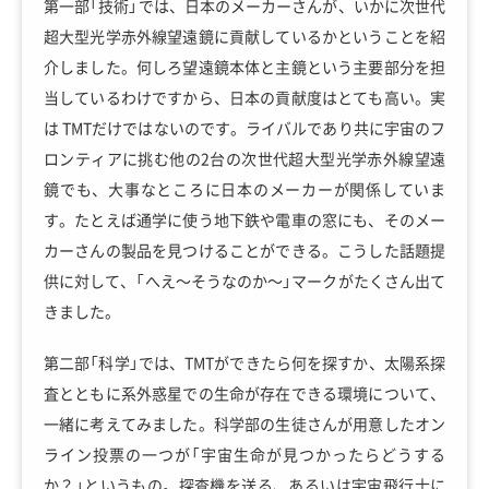
第一部「技術」では、日本のメーカーさんが、いかに次世代
超大型光学赤外線望遠鏡に貢献しているかということを紹
介しました。何しろ望遠鏡本体と主鏡という主要部分を担
当しているわけですから、日本の貢献度はとても高い。実
は TMTだけではないのです。ライバルであり共に宇宙のフ
ロンティアに挑む他の2台の次世代超大型光学赤外線望遠
鏡でも、大事なところに日本のメーカーが関係していま
す。たとえば通学に使う地下鉄や電車の窓にも、そのメー
カーさんの製品を見つけることができる。こうした話題提
供に対して、「へえ～そうなのか～」マークがたくさん出て
きました。
第二部「科学」では、TMTができたら何を探すか、太陽系探
査とともに系外惑星での生命が存在できる環境について、
一緒に考えてみました。科学部の生徒さんが用意したオン
ライン投票の一つが「宇宙生命が見つかったらどうする
か？」というもの。探査機を送る、あるいは宇宙飛行士に