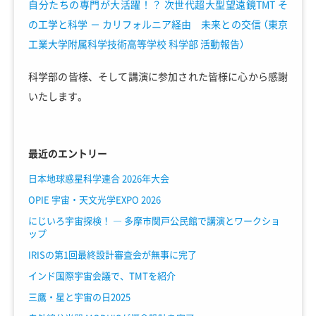
自分たちの専門が大活躍！？ 次世代超大型望遠鏡TMT そ
の工学と科学 － カリフォルニア経由 未来との交信 （東京
工業大学附属科学技術高等学校 科学部 活動報告）
科学部の皆様、そして講演に参加された皆様に心から感謝
いたします。
最近のエントリー
日本地球惑星科学連合 2026年大会
OPIE 宇宙・天文光学EXPO 2026
にじいろ宇宙探検！ ― 多摩市関戸公民館で講演とワークショ
ップ
IRISの第1回最終設計審査会が無事に完了
インド国際宇宙会議で、TMTを紹介
三鷹・星と宇宙の日2025