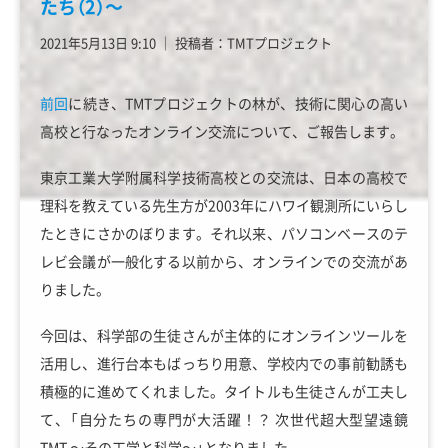
たち（2）～
2021年5月13日 9:10
│
投稿者：TMTプロジェクト
前回
に続き、TMTプロジェクトの林が、技術に関心の高い
高校と行なったオンライン交流について、ご報告します。
東京工業大学附属科学技術高校との交流は、日本の高校で
理科を教えている先生方が2003年にハワイ観測所にいらし
たときにさかのぼります。それ以来、パソコンベースのテ
レビ会議が一般化する以前から、オンラインでの交流があ
りました。
今回は、科学部の生徒さんが主体的にオンラインツールを
活用し、進行台本もばっちり用意、学校内での事前勧誘も
積極的に進めてくれました。タイトルも生徒さんが工夫し
て、「自分たちの専門が大活躍！？ 次世代超大型望遠鏡
TMT ～その工学と科学～」となりました。